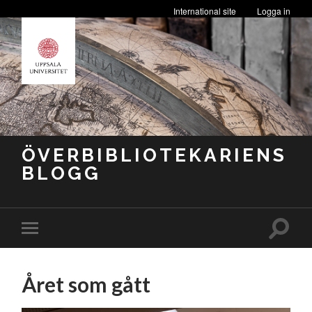
International site
Logga in
ÖVERBIBLIOTEKARIENS
BLOGG
Slå
Slå
på/av
på/av
sökfäl
mobilmeny
Året som gått