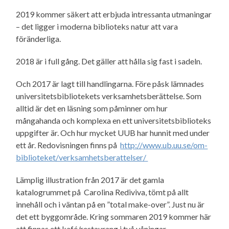
2019 kommer säkert att erbjuda intressanta utmaningar
– det ligger i moderna biblioteks natur att vara
föränderliga.
2018 är i full gång. Det gäller att hålla sig fast i sadeln.
Och 2017 är lagt till handlingarna. Före påsk lämnades
universitetsbibliotekets verksamhetsberättelse. Som
alltid är det en läsning som påminner om hur
mångahanda och komplexa en ett universitetsbiblioteks
uppgifter är. Och hur mycket UUB har hunnit med under
ett år. Redovisningen finns på
http://www.ub.uu.se/om-
biblioteket/verksamhetsberattelser/
Lämplig illustration från 2017 är det gamla
katalogrummet på Carolina Rediviva, tömt på allt
innehåll och i väntan på en ”total make-over”. Just nu är
det ett byggområde. Kring sommaren 2019 kommer här
att finnas ett kafé/restaurang i två våningar.