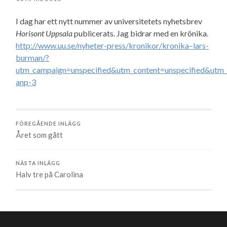
I dag har ett nytt nummer av universitetets nyhetsbrev
Horisont Uppsala
publicerats. Jag bidrar med en krönika.
http://www.uu.se/nyheter-press/kronikor/kronika–lars-
burman/?
utm_campaign=unspecified&utm_content=unspecified&utm
anp-3
FÖREGÅENDE INLÄGG
Året som gått
NÄSTA INLÄGG
Halv tre på Carolina