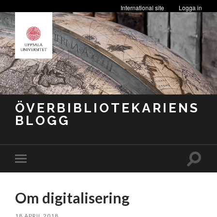
International site
Logga in
ÖVERBIBLIOTEKARIENS
BLOGG
Slå
Slå
på/av
på/av
sökfäl
mobilmeny
Om digitalisering
18 APRIL 2018