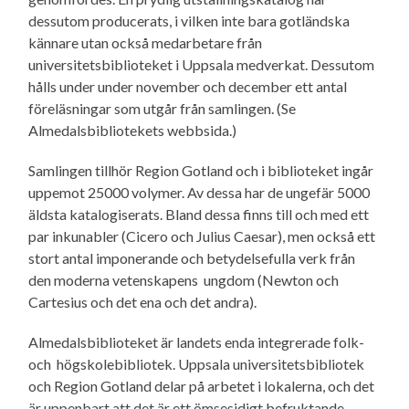
dessutom producerats, i vilken inte bara gotländska
kännare utan också medarbetare från
universitetsbiblioteket i Uppsala medverkat. Dessutom
hålls under under november och december ett antal
föreläsningar som utgår från samlingen. (Se
Almedalsbibliotekets webbsida.)
Samlingen tillhör Region Gotland och i biblioteket ingår
uppemot 25000 volymer. Av dessa har de ungefär 5000
äldsta katalogiserats. Bland dessa finns till och med ett
par inkunabler (Cicero och Julius Caesar), men också ett
stort antal imponerande och betydelsefulla verk från
den moderna vetenskapens ungdom (Newton och
Cartesius och det ena och det andra).
Almedalsbiblioteket är landets enda integrerade folk-
och högskolebibliotek. Uppsala universitetsbibliotek
och Region Gotland delar på arbetet i lokalerna, och det
är uppenbart att det är ett ömsesidigt befruktande