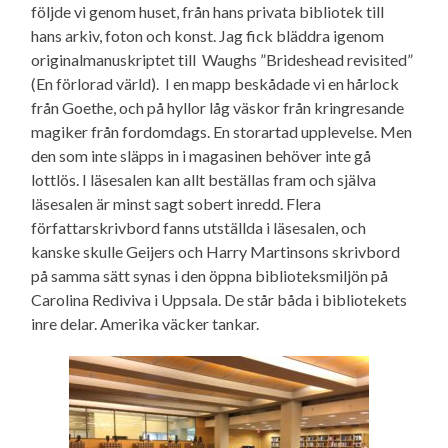
följde vi genom huset, från hans privata bibliotek till
hans arkiv, foton och konst. Jag fick bläddra igenom
originalmanuskriptet till Waughs ”Brideshead revisited”
(En förlorad värld). I en mapp beskådade vi en hårlock
från Goethe, och på hyllor låg väskor från kringresande
magiker från fordomdags. En storartad upplevelse. Men
den som inte släpps in i magasinen behöver inte gå
lottlös. I läsesalen kan allt beställas fram och själva
läsesalen är minst sagt sobert inredd. Flera
författarskrivbord fanns utställda i läsesalen, och
kanske skulle Geijers och Harry Martinsons skrivbord
på samma sätt synas i den öppna biblioteksmiljön på
Carolina Rediviva i Uppsala. De står båda i bibliotekets
inre delar. Amerika väcker tankar.