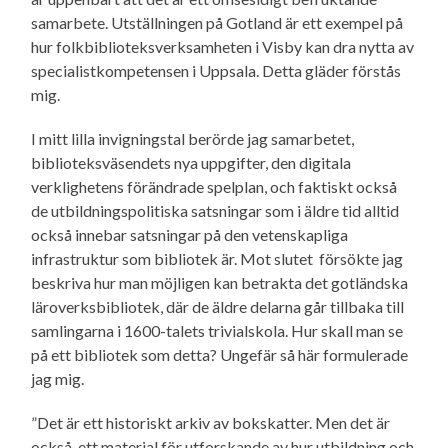
samarbete. Utställningen på Gotland är ett exempel på
hur folkbiblioteksverksamheten i Visby kan dra nytta av
specialistkompetensen i Uppsala. Detta gläder förstås
mig.
I mitt lilla invigningstal berörde jag samarbetet,
biblioteksväsendets nya uppgifter, den digitala
verklighetens förändrade spelplan, och faktiskt också
de utbildningspolitiska satsningar som i äldre tid alltid
också innebar satsningar på den vetenskapliga
infrastruktur som bibliotek är. Mot slutet försökte jag
beskriva hur man möjligen kan betrakta det gotländska
läroverksbibliotek, där de äldre delarna går tillbaka till
samlingarna i 1600-talets trivialskola. Hur skall man se
på ett bibliotek som detta? Ungefär så här formulerade
jag mig.
”Det är ett historiskt arkiv av bokskatter. Men det är
också ett material för utforskande av hur utbildning och