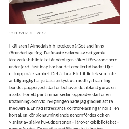
12 NOVEMBER 2017
I källaren i Almedalsbiblioteket på Gotland finns
förunderliga ting. De finaste delarna av det gamla
läroverksbiblioteket är nämligen säkert förvarade nere
under jord. Just idag har har det emellertid badat i ljus
och uppmärksamhet. Det är bra. Ett bibliotek som inte
är tillgängligt är ju bara en tyst och nedfryst samling
bundet papper, och därför behöver det ibland göras en
insats. För ett par timmar sedan öppnades därför en
utställning, och vid invigningen hade jag glädjen att få
medverka. En rad intressanta kortföreläsningar hölls i en
hörsal, en kör sjöng, minglande genomfördes och en
visning av själva huvudpersonen – läroverksbiblioteket –
genomfördes. En prydlig utställningskatalog har