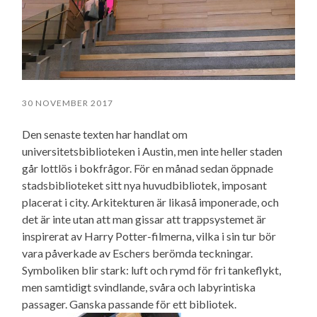
30 NOVEMBER 2017
Den senaste texten har handlat om
universitetsbiblioteken i Austin, men inte heller staden
går lottlös i bokfrågor. För en månad sedan öppnade
stadsbiblioteket sitt nya huvudbibliotek, imposant
placerat i city. Arkitekturen är likaså imponerade, och
det är inte utan att man gissar att trappsystemet är
inspirerat av Harry Potter-filmerna, vilka i sin tur bör
vara påverkade av Eschers berömda teckningar.
Symboliken blir stark: luft och rymd för fri tankeflykt,
men samtidigt svindlande, svåra och labyrintiska
passager. Ganska passande för ett bibliotek.