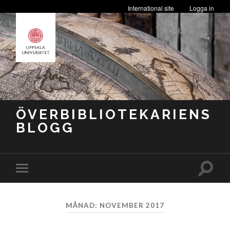
International site
Logga in
ÖVERBIBLIOTEKARIENS
BLOGG
Slå
Slå
på/av
på/av
sökfäl
mobilmeny
MÅNAD:
NOVEMBER 2017