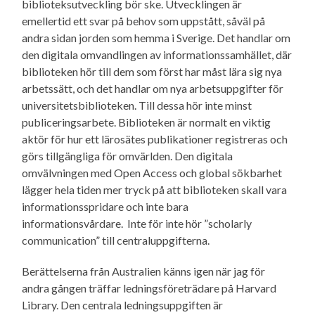
biblioteksutveckling bör ske. Utvecklingen är
emellertid ett svar på behov som uppstått, såväl på
andra sidan jorden som hemma i Sverige. Det handlar om
den digitala omvandlingen av informationssamhället, där
biblioteken hör till dem som först har måst lära sig nya
arbetssätt, och det handlar om nya arbetsuppgifter för
universitetsbiblioteken. Till dessa hör inte minst
publiceringsarbete. Biblioteken är normalt en viktig
aktör för hur ett lärosätes publikationer registreras och
görs tillgängliga för omvärlden. Den digitala
omvälvningen med Open Access och global sökbarhet
lägger hela tiden mer tryck på att biblioteken skall vara
informationsspridare och inte bara
informationsvårdare. Inte för inte hör ”scholarly
communication” till centraluppgifterna.
Berättelserna från Australien känns igen när jag för
andra gången träffar ledningsföreträdare på Harvard
Library. Den centrala ledningsuppgiften är