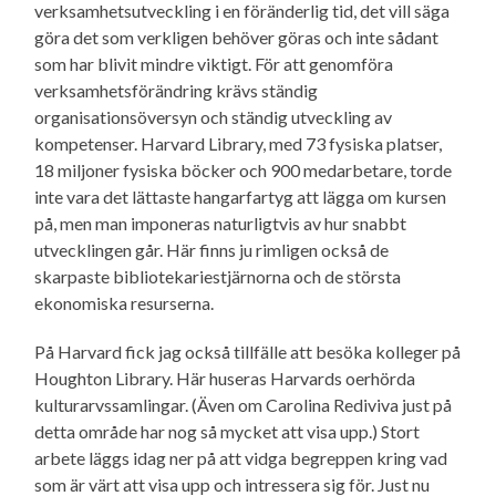
verksamhetsutveckling i en föränderlig tid, det vill säga
göra det som verkligen behöver göras och inte sådant
som har blivit mindre viktigt. För att genomföra
verksamhetsförändring krävs ständig
organisationsöversyn och ständig utveckling av
kompetenser. Harvard Library, med 73 fysiska platser,
18 miljoner fysiska böcker och 900 medarbetare, torde
inte vara det lättaste hangarfartyg att lägga om kursen
på, men man imponeras naturligtvis av hur snabbt
utvecklingen går. Här finns ju rimligen också de
skarpaste bibliotekariestjärnorna och de största
ekonomiska resurserna.
På Harvard fick jag också tillfälle att besöka kolleger på
Houghton Library. Här huseras Harvards oerhörda
kulturarvssamlingar. (Även om Carolina Rediviva just på
detta område har nog så mycket att visa upp.) Stort
arbete läggs idag ner på att vidga begreppen kring vad
som är värt att visa upp och intressera sig för. Just nu