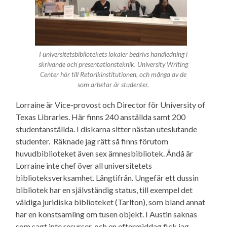
I universitetsbibliotekets lokaler bedrivs handledning i
skrivande och presentationsteknik. University Writing
Center hör till Retorikinstitutionen, och många av de
som arbetar är studenter.
Lorraine är Vice-provost och Director för University of
Texas Libraries. Här finns 240 anställda samt 200
studentanställda. I diskarna sitter nästan uteslutande
studenter. Räknade jag rätt så finns förutom
huvudbiblioteket även sex ämnesbibliotek. Ändå är
Lorraine inte chef över all universitetets
biblioteksverksamhet. Långtifrån. Ungefär ett dussin
bibliotek har en självständig status, till exempel det
väldiga juridiska biblioteket (Tarlton), som bland annat
har en konstsamling om tusen objekt. I Austin saknas
som sagt inte resurser, och en eftermiddag fick jag