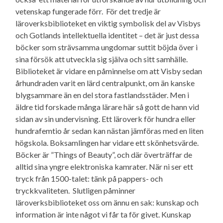
vetenskap fungerade förr. För det tredje är
läroverksbiblioteket en viktig symbolisk del av Visbys
och Gotlands intellektuella identitet – det är just dessa
böcker som strävsamma ungdomar suttit böjda över i
sina försök att utveckla sig själva och sitt samhälle.
Biblioteket är vidare en påminnelse om att Visby sedan
århundraden varit en lärd centralpunkt, om än kanske
blygsammare än en del stora fastlandsstäder. Men i
äldre tid forskade många lärare här så gott de hann vid
sidan av sin undervisning. Ett läroverk för hundra eller
hundrafemtio år sedan kan nästan jämföras med en liten
högskola. Boksamlingen har vidare ett skönhetsvärde.
Böcker är ”Things of Beauty”, och där överträffar de
alltid sina yngre elektroniska kamrater. När ni ser ett
tryck från 1500-talet: tänk på pappers- och
tryckkvaliteten. Slutligen påminner
läroverksbiblioteket oss om ännu en sak: kunskap och
information är inte något vi får ta för givet. Kunskap