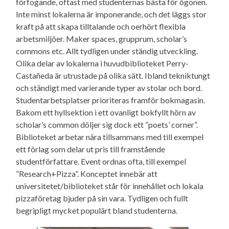
förfogande, oftast med studenternas bästa för ögonen.
Inte minst lokalerna är imponerande, och det läggs stor
kraft på att skapa tilltalande och oerhört flexibla
arbetsmiljöer. Maker spaces, grupprum, scholar’s
commons etc. Allt tydligen under ständig utveckling.
Olika delar av lokalerna i huvudbiblioteket Perry-
Castañeda är utrustade på olika sätt. Ibland tekniktungt
och ständigt med varierande typer av stolar och bord.
Studentarbetsplatser prioriteras framför bokmagasin.
Bakom ett hyllsektion i ett ovanligt bokfyllt hörn av
scholar’s common döljer sig dock ett ”poets’ corner”.
Biblioteket arbetar nära tillsammans med till exempel
ett förlag som delar ut pris till framstående
studentförfattare. Event ordnas ofta, till exempel
”Research+Pizza”. Konceptet innebär att
universitetet/biblioteket står för innehållet och lokala
pizzaföretag bjuder på sin vara. Tydligen och fullt
begripligt mycket populärt bland studenterna.