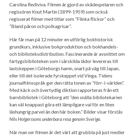
Carolina Rediviva. Filmen är gjord av skådespelaren och
regissören Knut Martin (1899-1959) som också
regisserat filmer med titlar som ”Flinka flickor” och
”Bland päron och polkagrisar”.
Här får man på 12 minuter en utförlig bokhistorisk
grundkurs, inklusive bokproduktion och bokhandels-
och biblioteksdistribution. Fascinerande är avsnittet om
fartygsbiblioteken som i särskilda lådor levereras till
lastskeppen i Göteborgs hamn, snart på väg till Japan,
eller till det isolerade fyrskeppet vid Vinga. Tidens
journalfilmsspråk ger den rätta tonen av ”förr-i-världen”.
Med käck och övertydlig diktion rapporteras från ett
barnbibliotek i Göteborg att ”den snälla bibliotekarien
kan väl knappast göra ett lämpligare val för en liten
läshungrig parvel än den här boken.” Bilder visar förstås
Nils Holgerssons underbara resa genom Sverige.
När man ser filmen är det värt att grubbla på just medier