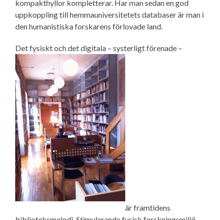
kompakthyllor kompletterar. Har man sedan en god
uppkoppling till hemmauniversitetets databaser är man i
den humanistiska forskarens förlovade land.
Det fysiskt och det digitala – systerligt förenade –
är framtidens
biblioteksmelodi. Stimulerande fysisk forskningsmiljö