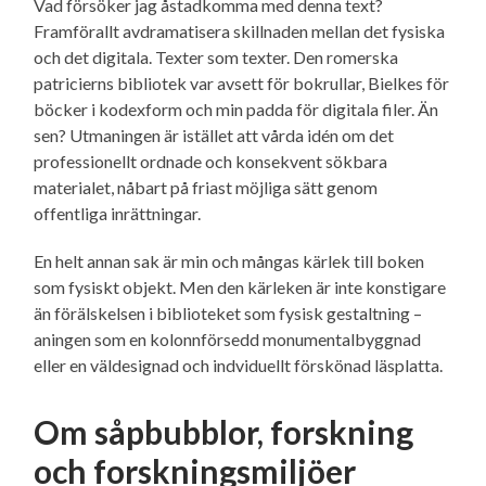
Vad försöker jag åstadkomma med denna text?
Framförallt avdramatisera skillnaden mellan det fysiska
och det digitala. Texter som texter. Den romerska
patricierns bibliotek var avsett för bokrullar, Bielkes för
böcker i kodexform och min padda för digitala filer. Än
sen? Utmaningen är istället att vårda idén om det
professionellt ordnade och konsekvent sökbara
materialet, nåbart på friast möjliga sätt genom
offentliga inrättningar.
En helt annan sak är min och mångas kärlek till boken
som fysiskt objekt. Men den kärleken är inte konstigare
än förälskelsen i biblioteket som fysisk gestaltning –
aningen som en kolonnförsedd monumentalbyggnad
eller en väldesignad och indviduellt förskönad läsplatta.
Om såpbubblor, forskning
och forskningsmiljöer