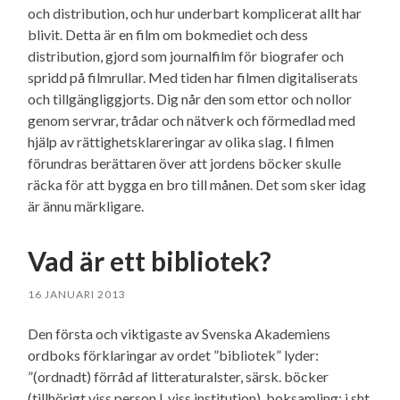
och distribution, och hur underbart komplicerat allt har
blivit. Detta är en film om bokmediet och dess
distribution, gjord som journalfilm för biografer och
spridd på filmrullar. Med tiden har filmen digitaliserats
och tillgängliggjorts. Dig når den som ettor och nollor
genom servrar, trådar och nätverk och förmedlad med
hjälp av rättighetsklareringar av olika slag. I filmen
förundras berättaren över att jordens böcker skulle
räcka för att bygga en bro till månen. Det som sker idag
är ännu märkligare.
Vad är ett bibliotek?
16 JANUARI 2013
Den första och viktigaste av Svenska Akademiens
ordboks förklaringar av ordet ”bibliotek” lyder:
”(ordnadt) förråd af litteraturalster, särsk. böcker
(tillhörigt viss person l. viss institution), boksamling; i sht