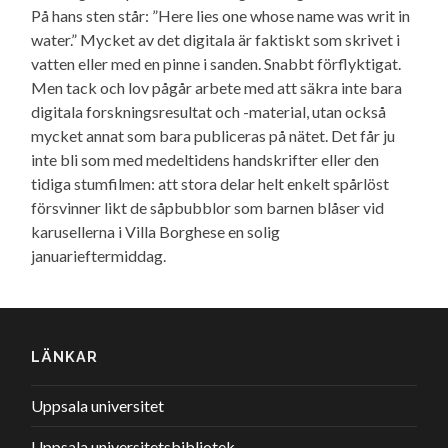
På hans sten står: ”Here lies one whose name was writ in
water.” Mycket av det digitala är faktiskt som skrivet i
vatten eller med en pinne i sanden. Snabbt förflyktigat.
Men tack och lov pågår arbete med att säkra inte bara
digitala forskningsresultat och -material, utan också
mycket annat som bara publiceras på nätet. Det får ju
inte bli som med medeltidens handskrifter eller den
tidiga stumfilmen: att stora delar helt enkelt spårlöst
försvinner likt de såpbubblor som barnen blåser vid
karusellerna i Villa Borghese en solig
januarieftermiddag.
LÄNKAR
Uppsala universitet
Uppsala universitetsbibliotek