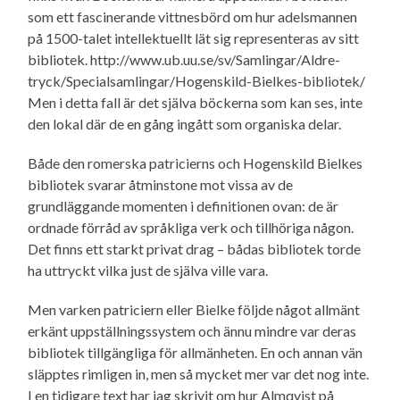
som ett fascinerande vittnesbörd om hur adelsmannen
på 1500-talet intellektuellt lät sig representeras av sitt
bibliotek. http://www.ub.uu.se/sv/Samlingar/Aldre-
tryck/Specialsamlingar/Hogenskild-Bielkes-bibliotek/
Men i detta fall är det själva böckerna som kan ses, inte
den lokal där de en gång ingått som organiska delar.
Både den romerska patricierns och Hogenskild Bielkes
bibliotek svarar åtminstone mot vissa av de
grundläggande momenten i definitionen ovan: de är
ordnade förråd av språkliga verk och tillhöriga någon.
Det finns ett starkt privat drag – bådas bibliotek torde
ha uttryckt vilka just de själva ville vara.
Men varken patriciern eller Bielke följde något allmänt
erkänt uppställningssystem och ännu mindre var deras
bibliotek tillgängliga för allmänheten. En och annan vän
släpptes rimligen in, men så mycket mer var det nog inte.
I en tidigare text har jag skrivit om hur Almqvist på