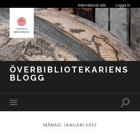
International site
Logga in
ÖVERBIBLIOTEKARIENS
BLOGG
Slå
Slå
på/av
på/av
sökfäl
mobilmeny
MÅNAD:
JANUARI 2013