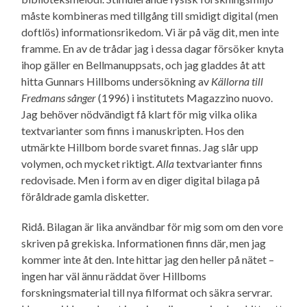
måste kombineras med tillgång till smidigt digital (men
doftlös) informationsrikedom. Vi är på väg dit, men inte
framme. En av de trådar jag i dessa dagar försöker knyta
ihop gäller en Bellmanuppsats, och jag gladdes åt att
hitta Gunnars Hillboms undersökning av
Källorna till
Fredmans sånger
(1996) i institutets Magazzino nuovo.
Jag behöver nödvändigt få klart för mig vilka olika
textvarianter som finns i manuskripten. Hos den
utmärkte Hillbom borde svaret finnas. Jag slår upp
volymen, och mycket riktigt.
Alla
textvarianter finns
redovisade. Men i form av en diger digital bilaga på
föråldrade gamla disketter.
Ridå. Bilagan är lika användbar för mig som om den vore
skriven på grekiska. Informationen finns där, men jag
kommer inte åt den. Inte hittar jag den heller på nätet –
ingen har väl ännu räddat över Hillboms
forskningsmaterial till nya filformat och säkra servrar.