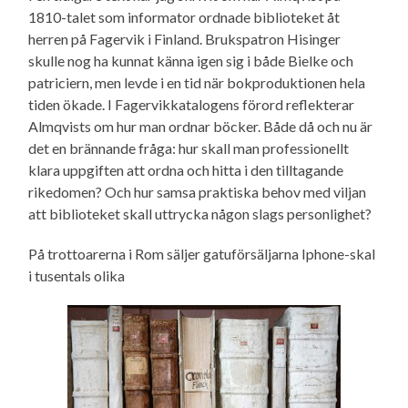
1810-talet som informator ordnade biblioteket åt
herren på Fagervik i Finland. Brukspatron Hisinger
skulle nog ha kunnat känna igen sig i både Bielke och
patriciern, men levde i en tid när bokproduktionen hela
tiden ökade. I Fagervikkatalogens förord reflekterar
Almqvists om hur man ordnar böcker. Både då och nu är
det en brännande fråga: hur skall man professionellt
klara uppgiften att ordna och hitta i den tilltagande
rikedomen? Och hur samsa praktiska behov med viljan
att biblioteket skall uttrycka någon slags personlighet?
På trottoarerna i Rom säljer gatuförsäljarna Iphone-skal
i tusentals olika