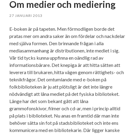
Om medier och mediering
27 JANUARI 2013
E-boken är på tapeten. Men förmodligen borde det
pratas mer om andra saker än om fördelar och nackdelar
med själva formen. Den brinnande frågan i alla
mediasammanhang är distributionen, inte mediet i sig.
Vår tid tycks kunna uppfinna en oändlig rad av
informationsbärare. Det knepiga är att hitta sätten att
leverera till brukaren, hitta vägen genom rättighets- och
teknikfrågor. Det omtumlande med e-boken på
folkbiblioteken är ju att plötsligt är det inte längre
nödvändigt att låna mediet på det fysiska biblioteket.
Länge har det som bekant gått att låna
grammofonskivor, filmer och cd-ar, men i princip alltid
på plats i biblioteket. Nu anas en framtid där man inte
behöver sätta sin fot på stadsbiblioteket och inte ens
kommunicera med en bibliotekarie. Där ligger kanske