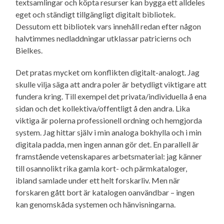
textsamlingar och köpta resurser kan bygga ett alldeles
eget och ständigt tillgängligt digitalt bibliotek.
Dessutom ett bibliotek vars innehåll redan efter någon
halvtimmes nedladdningar utklassar patricierns och
Bielkes.
Det pratas mycket om konflikten digitalt-analogt. Jag
skulle vilja säga att andra poler är betydligt viktigare att
fundera kring. Till exempel det privata/individuella å ena
sidan och det kollektiva/offentligt å den andra. Lika
viktiga är polerna professionell ordning och hemgjorda
system. Jag hittar själv i min analoga bokhylla och i min
digitala padda, men ingen annan gör det. En parallell är
framstående vetenskapares arbetsmaterial: jag känner
till osannolikt rika gamla kort- och pärmkataloger,
ibland samlade under ett helt forskarliv. Men när
forskaren gått bort är katalogen oanvändbar – ingen
kan genomskåda systemen och hänvisningarna.