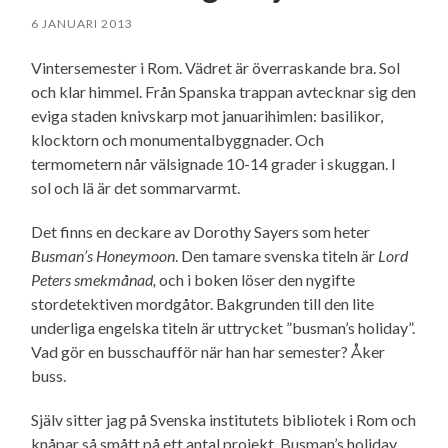
6 JANUARI 2013
Vintersemester i Rom. Vädret är överraskande bra. Sol
och klar himmel. Från Spanska trappan avtecknar sig den
eviga staden knivskarp mot januarihimlen: basilikor,
klocktorn och monumentalbyggnader. Och
termometern når välsignade 10-14 grader i skuggan. I
sol och lä är det sommarvarmt.
Det finns en deckare av Dorothy Sayers som heter
Busman’s Honeymoon
. Den tamare svenska titeln är
Lord
Peters smekmånad,
och i boken löser den nygifte
stordetektiven mordgåtor. Bakgrunden till den lite
underliga engelska titeln är uttrycket ”busman’s holiday”.
Vad gör en busschaufför när han har semester? Åker
buss.
Själv sitter jag på Svenska institutets bibliotek i Rom och
knåpar så smått på ett antal projekt. Busman’s holiday.