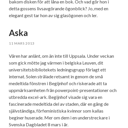
bakom disken för att låna en bok. Och vad gör hon i
detta gossens livsavgörande ögonblick? Jo, med en
elegant gest tar hon av sig glasögonen och ler.
Aska
11 MARS 2013
Våren har anlänt, om än inte till Uppsala. Under veckan
som gick mötte jag värmen i belgiska Leuven, dit
universitetsbibliotekets ledningsgrupp förlagt ett
internat. Solen strålade retsamt in genom de små
medeltida fönstren i Begijnhof och riskerade att ta
uppmärksamheten från powerpoint-presentationer och
utbredda excel-ark. Begijnhof visade sig vara en
fascinerade medeltida del av staden, där en gång de
självständiga, förfeministiska kvinnor som kallas
beginer huserade. Mer om dem i en understreckare i
Svenska Dagbladet 8 mars i år.