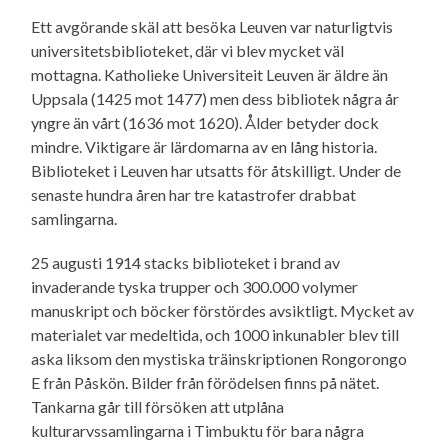
Ett avgörande skäl att besöka Leuven var naturligtvis
universitetsbiblioteket, där vi blev mycket väl
mottagna. Katholieke Universiteit Leuven är äldre än
Uppsala (1425 mot 1477) men dess bibliotek några år
yngre än vårt (1636 mot 1620). Ålder betyder dock
mindre. Viktigare är lärdomarna av en lång historia.
Biblioteket i Leuven har utsatts för åtskilligt. Under de
senaste hundra åren har tre katastrofer drabbat
samlingarna.
25 augusti 1914 stacks biblioteket i brand av
invaderande tyska trupper och 300.000 volymer
manuskript och böcker förstördes avsiktligt. Mycket av
materialet var medeltida, och 1000 inkunabler blev till
aska liksom den mystiska träinskriptionen Rongorongo
E från Påskön. Bilder från förödelsen finns på nätet.
Tankarna går till försöken att utplåna
kulturarvssamlingarna i Timbuktu för bara några