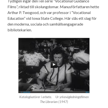
Tydligen ingår den i en serie ”Vocational Guidance
Films”, riktad till skolungdomar. Manusförfattaren hette
Arthur P. Twogood, och var professor i ”Vocational
Education” vid Iowa State College. Här slås ett slag för
den moderna, sociala och samhällsengagerade
bibliotekarien.
Katalogisatörer i arbete. Ur yrkevägledningsfilmen
The Librarian
(1947)