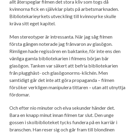
allt återspeglar filmen det stora kliv som togs då
kvinnorna fick en självklar plats på arbetsmarknaden.
Bibliotekarieyrkets utveckling till kvinnoyrke skulle
kräva sitt eget kapitel.
Men stereotyper är intressanta. När jag såg filmen
första gången noterade jag frånvaron av glasögon.
Rimligen hade regissören en baktanke, för inte ens den
vänliga gamla bibliotekarien i filmens början bär
glasögon. Tanken var säkert att befria bibliotekarien
från plugghäst- och glasögonorms-klichén. Men
samtidigt går det inte att göra propaganda – filmen
försöker verkligen manipulera tittaren – utan att utnyttja
fördomar.
Och efter nio minuter och elva sekunder händer det.
Bara en knapp minut innan filmen tar slut. Den unge
gossen i skolbiblioteket tycks fundera på en karriär i
branschen. Han reser sig och går fram till blondinen