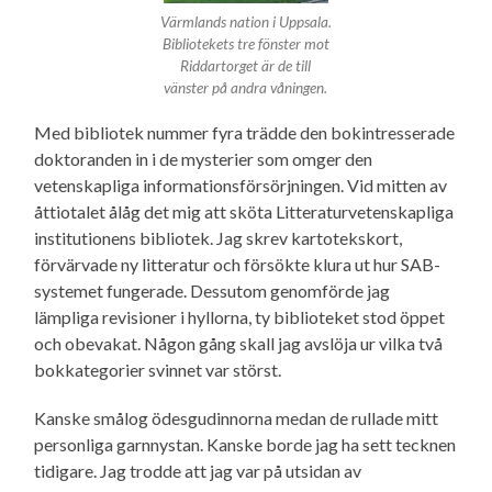
Värmlands nation i Uppsala.
Bibliotekets tre fönster mot
Riddartorget är de till
vänster på andra våningen.
Med bibliotek nummer fyra trädde den bokintresserade
doktoranden in i de mysterier som omger den
vetenskapliga informationsförsörjningen. Vid mitten av
åttiotalet ålåg det mig att sköta Litteraturvetenskapliga
institutionens bibliotek. Jag skrev kartotekskort,
förvärvade ny litteratur och försökte klura ut hur SAB-
systemet fungerade. Dessutom genomförde jag
lämpliga revisioner i hyllorna, ty biblioteket stod öppet
och obevakat. Någon gång skall jag avslöja ur vilka två
bokkategorier svinnet var störst.
Kanske smålog ödesgudinnorna medan de rullade mitt
personliga garnnystan. Kanske borde jag ha sett tecknen
tidigare. Jag trodde att jag var på utsidan av