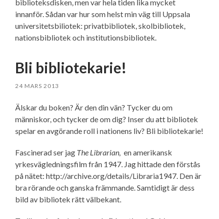
biblioteksdisken, men var hela tiden lika mycket
innanför. Sådan var hur som helst min väg till Uppsala
universitetsbiliotek: privatbibliotek, skolbibliotek,
nationsbibliotek och institutionsbibliotek.
Bli bibliotekarie!
24 MARS 2013
Älskar du boken? Är den din vän? Tycker du om
människor, och tycker de om dig? Inser du att bibliotek
spelar en avgörande roll i nationens liv? Bli bibliotekarie!
Fascinerad ser jag
The Librarian,
en amerikansk
yrkesvägledningsfilm från 1947. Jag hittade den förstås
på nätet: http://archive.org/details/Libraria1947. Den är
bra rörande och ganska främmande. Samtidigt är dess
bild av bibliotek rätt välbekant.