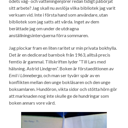
ödets väg- och vatteningenjörer redan tidigt påbörjat
sitt arbete? Jag skall nu avslöja vilka bibliotek jag varit
verksam vid. Inte i första hand som användare, utan
bibliotek som jag satts att vårda. Inget av dem
berättade jag om under de utdragna
anställningsintervjuerna förra sommaren.
Jag plockar fram en liten raritet ur min privata bokhylla.
Det är en dedicerad barnbok från 1963, alltså precis
femtio år gammal. Tillskriften lyder ”Till Lars med
hälsning. Astrid Lindgren”. Boken är förstaeditionen av
Emil i Lönneberga,
och man ser tyvärr spår av en
konflikten mellan den unge bokläsaren och den unge
boksamlaren. Hundöron, vikta sidor och stötta hörn gör
att marknaden nog inte skulle ge de hundringar som
boken annars vore värd.