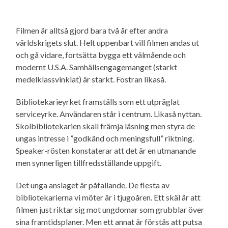
Filmen är alltså gjord bara två år efter andra
världskrigets slut. Helt uppenbart vill filmen andas ut
och gå vidare, fortsätta bygga ett välmående och
modernt U.S.A. Samhällsengagemanget (starkt
medelklassvinklat) är starkt. Fostran likaså.
Bibliotekarieyrket framställs som ett utpräglat
serviceyrke. Användaren står i centrum. Likaså nyttan.
Skolbibliotekarien skall främja läsning men styra de
ungas intresse i ”godkänd och meningsfull” riktning.
Speaker-rösten konstaterar att det är en utmanande
men synnerligen tillfredsställande uppgift.
Det unga anslaget är påfallande. De flesta av
bibliotekarierna vi möter är i tjugoåren. Ett skäl är att
filmen just riktar sig mot ungdomar som grubblar över
sina framtidsplaner. Men ett annat är förstås att putsa