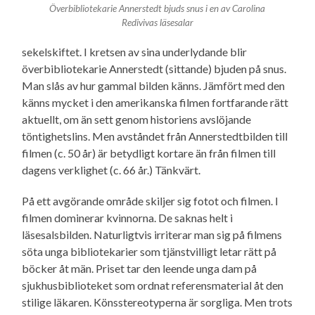
Överbibliotekarie Annerstedt bjuds snus i en av Carolina
Redivivas läsesalar
sekelskiftet. I kretsen av sina underlydande blir
överbibliotekarie Annerstedt (sittande) bjuden på snus.
Man slås av hur gammal bilden känns. Jämfört med den
känns mycket i den amerikanska filmen fortfarande rätt
aktuellt, om än sett genom historiens avslöjande
töntighetslins. Men avståndet från Annerstedtbilden till
filmen (c. 50 år) är betydligt kortare än från filmen till
dagens verklighet (c. 66 år.) Tänkvärt.
På ett avgörande område skiljer sig fotot och filmen. I
filmen dominerar kvinnorna. De saknas helt i
läsesalsbilden. Naturligtvis irriterar man sig på filmens
söta unga bibliotekarier som tjänstvilligt letar rätt på
böcker åt män. Priset tar den leende unga dam på
sjukhusbiblioteket som ordnat referensmaterial åt den
stilige läkaren. Könsstereotyperna är sorgliga. Men trots