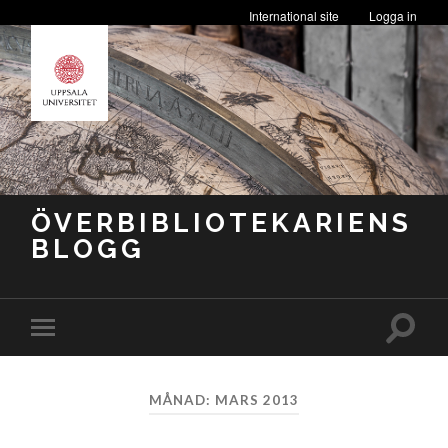
International site
Logga in
ÖVERBIBLIOTEKARIENS
BLOGG
Slå
Slå
på/av
på/av
sökfäl
mobilmeny
MÅNAD:
MARS 2013