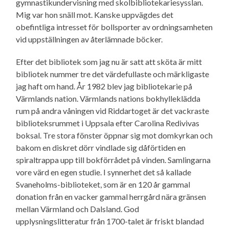
gymnastikundervisning med skolbibliotekariesysslan.
Mig var hon snäll mot. Kanske uppvägdes det
obefintliga intresset för bollsporter av ordningsamheten
vid uppställningen av återlämnade böcker.
Efter det bibliotek som jag nu är satt att sköta är mitt
bibliotek nummer tre det värdefullaste och märkligaste
jag haft om hand. År 1982 blev jag bibliotekarie på
Värmlands nation. Värmlands nations bokhylleklädda
rum på andra våningen vid Riddartoget är det vackraste
biblioteksrummet i Uppsala efter Carolina Redivivas
boksal. Tre stora fönster öppnar sig mot domkyrkan och
bakom en diskret dörr vindlade sig dåförtiden en
spiraltrappa upp till bokförrådet på vinden. Samlingarna
vore värd en egen studie. I synnerhet det så kallade
Svaneholms-biblioteket, som är en 120 år gammal
donation från en vacker gammal herrgård nära gränsen
mellan Värmland och Dalsland. God
upplysningslitteratur från 1700-talet är friskt blandad