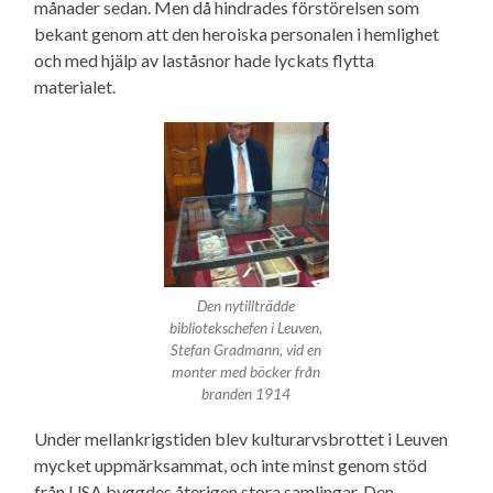
månader sedan. Men då hindrades förstörelsen som
bekant genom att den heroiska personalen i hemlighet
och med hjälp av laståsnor hade lyckats flytta
materialet.
Den nytillträdde
bibliotekschefen i Leuven,
Stefan Gradmann, vid en
monter med böcker från
branden 1914
Under mellankrigstiden blev kulturarvsbrottet i Leuven
mycket uppmärksammat, och inte minst genom stöd
från USA byggdes återigen stora samlingar. Den