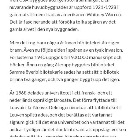
nuvarande huvudbyggnaden är uppförd 1921-1928 i
gammal stil men ritad av amerikanen Whitney Warren.
Det är fascinerande att försöka tolka spåren av det
gamla arvet i den nya byggnaden.
Men det tog bara några år innan biblioteket återigen
brann. Även nu följde elden i spåren av en tysk invasion.
Förlusterna 1940 uppgick till 900.000 manuskript och
böcker. Ännu en gång återuppbyggdes biblioteket.
Samme överbibliotekarie sades ha sett sitt bibliotek
brinna två gånger, och två gånger byggt upp det igen.
År 1968 delades universitetet i ett fransk- och ett
nederländskspråkigt lärosäte. Det förra flyttade till
Louvain-la-Neuve. Delningen innebar att biblioteket i
Leuven splittrades, och det berättas att vartannat
signum gick till det ena universitet och vartannat till det
andra. Tydligen är det dock inte sant att uppslagsverken
delades mitt itu – men den klyvning som gjordes var