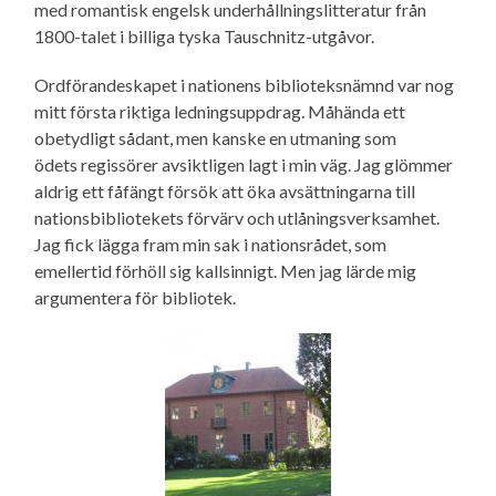
med romantisk engelsk underhållningslitteratur från
1800-talet i billiga tyska Tauschnitz-utgåvor.
Ordförandeskapet i nationens biblioteksnämnd var nog
mitt första riktiga ledningsuppdrag. Måhända ett
obetydligt sådant, men kanske en utmaning som
ödets regissörer avsiktligen lagt i min väg. Jag glömmer
aldrig ett fåfängt försök att öka avsättningarna till
nationsbibliotekets förvärv och utlåningsverksamhet.
Jag fick lägga fram min sak i nationsrådet, som
emellertid förhöll sig kallsinnigt. Men jag lärde mig
argumentera för bibliotek.