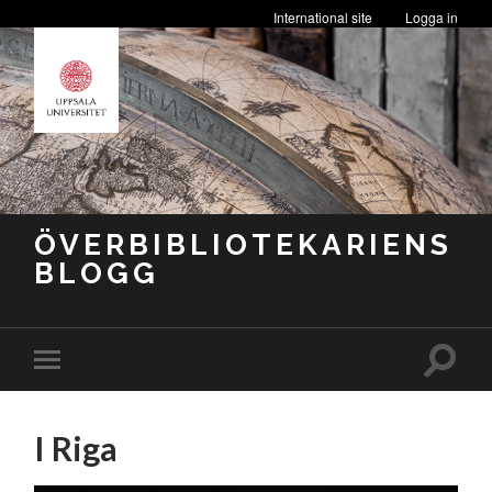
International site
Logga in
ÖVERBIBLIOTEKARIENS
BLOGG
Slå
Slå
på/av
på/av
sökfäl
mobilmeny
I Riga