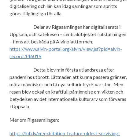
digitalisering och lån kan idag samlingar som spritts
göras tillgängliga för alla.
Delar av Rigasamlingen har digitaliserats i
Uppsala, och katekesen – centralobjektet i utställningen
– finns att beskåda på Alvinplattformen.
https://www.alvin-portal.org/alvin/view.jsf?pid=alvin-
record:146019
Detta blev min första utlandsresa efter
pandemins utbrott. Lättnaden att kunna passera gränser,
möta människor och få nya kulturintryck var stor. Men
resan blev också en kraftfull påminnelse om vikten och
betydelsen av det internationella kulturarv som förvaras
i Uppsala.
Mer om Rigasamlingen:
https://lnb.lv/en/exhibition-feature-oldest-surviving-