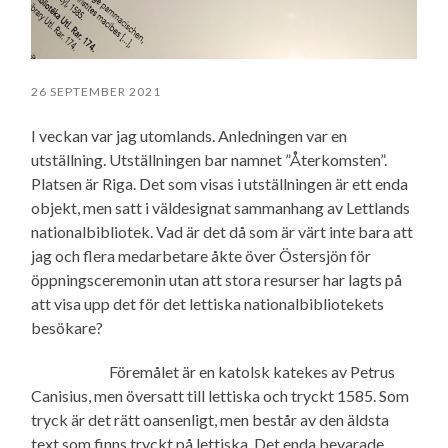
26 SEPTEMBER 2021
I veckan var jag utomlands. Anledningen var en
utställning. Utställningen bar namnet ”Återkomsten”.
Platsen är Riga. Det som visas i utställningen är ett enda
objekt, men satt i väldesignat sammanhang av Lettlands
nationalbibliotek. Vad är det då som är värt inte bara att
jag och flera medarbetare åkte över Östersjön för
öppningsceremonin utan att stora resurser har lagts på
att visa upp det för det lettiska nationalbibliotekets
besökare?
Föremålet är en katolsk katekes av Petrus
Canisius, men översatt till lettiska och tryckt 1585. Som
tryck är det rätt oansenligt, men består av den äldsta
text som finns tryckt på lettiska. Det enda bevarade