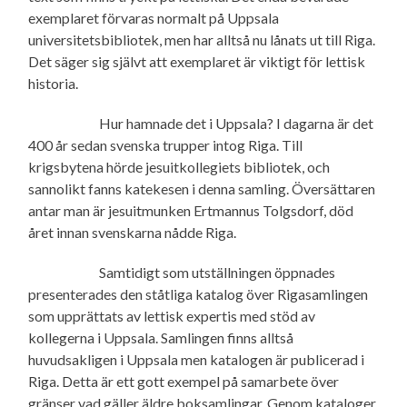
exemplaret förvaras normalt på Uppsala
universitetsbibliotek, men har alltså nu lånats ut till Riga.
Det säger sig självt att exemplaret är viktigt för lettisk
historia.
Hur hamnade det i Uppsala? I dagarna är det
400 år sedan svenska trupper intog Riga. Till
krigsbytena hörde jesuitkollegiets bibliotek, och
sannolikt fanns katekesen i denna samling. Översättaren
antar man är jesuitmunken Ertmannus Tolgsdorf, död
året innan svenskarna nådde Riga.
Samtidigt som utställningen öppnades
presenterades den ståtliga katalog över Rigasamlingen
som upprättats av lettisk expertis med stöd av
kollegerna i Uppsala. Samlingen finns alltså
huvudsakligen i Uppsala men katalogen är publicerad i
Riga. Detta är ett gott exempel på samarbete över
gränser vad gäller äldre boksamlingar. Genom kataloger,