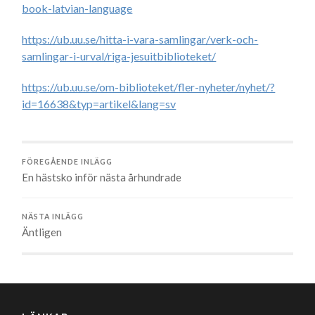
book-latvian-language
https://ub.uu.se/hitta-i-vara-samlingar/verk-och-
samlingar-i-urval/riga-jesuitbiblioteket/
https://ub.uu.se/om-biblioteket/fler-nyheter/nyhet/?
id=16638&typ=artikel&lang=sv
FÖREGÅENDE INLÄGG
En hästsko inför nästa århundrade
NÄSTA INLÄGG
Äntligen