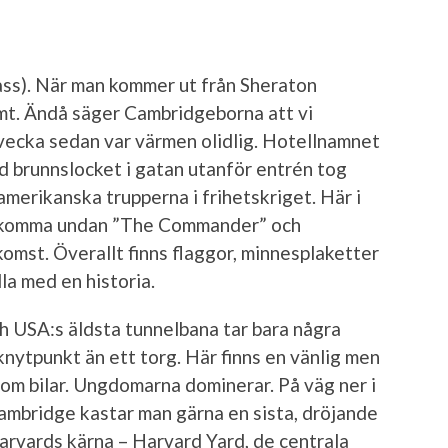
s). När man kommer ut från Sheraton
mt. Ändå säger Cambridgeborna att vi
vecka sedan var värmen olidlig. Hotellnamnet
id brunnslocket i gatan utanför entrén tog
erikanska trupperna i frihetskriget. Här i
t komma undan ”The Commander” och
komst. Överallt finns flaggor, minnesplaketter
la med en historia.
h USA:s äldsta tunnelbana tar bara några
nytpunkt än ett torg. Här finns en vänlig men
 som bilar. Ungdomarna dominerar. På väg ner i
ambridge kastar man gärna en sista, dröjande
Harvards kärna – Harvard Yard, de centrala