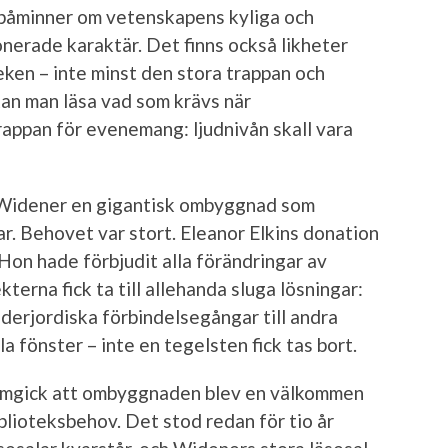
 påminner om vetenskapens kyliga och
nerade karaktär. Det finns också likheter
teken – inte minst den stora trappan och
an man läsa vad som krävs när
appan för evenemang: ljudnivån skall vara
Widener en gigantisk ombyggnad som
r. Behovet var stort. Eleanor Elkins donation
on hade förbjudit alla förändringar av
kterna fick ta till allehanda sluga lösningar:
derjordiska förbindelsegångar till andra
 fönster – inte en tegelsten fick tas bort.
ramgick att ombyggnaden blev en välkommen
lioteksbehov. Det stod redan för tio år