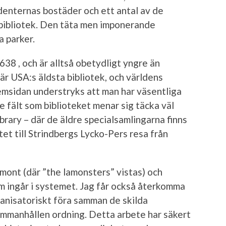
denternas bostäder och ett antal av de
 bibliotek. Den täta men imponerande
 parker.
38 , och är alltså obetydligt yngre än
är USA:s äldsta bibliotek, och världens
hemsidan understryks att man har väsentliga
e fält som biblioteket menar sig täcka väl
rary – där de äldre specialsamlingarna finns
et till Strindbergs Lycko-Pers resa från
ont (där ”the lamonsters” vistas) och
m ingår i systemet. Jag får också återkomma
ganisatoriskt föra samman de skilda
ammanhållen ordning. Detta arbete har säkert