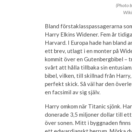
(Photo b
Wik
Bland förstaklasspassagerarna som 
Harry Elkins Widener. Fem år tidi
Harvard. I Europa hade han bland an
ett brev, utlagt i en monter på Wide
kommit över en Gutenbergbibel – t
svårt att hålla tillbaka sin entusia
bibel, vilken, till skillnad från Har
perfekt skick. Så väl har den överl
en facsimil av sig själv.
Harry omkom när Titanic sjönk. Han
donerade 3,5 miljoner dollar till e
över sonen. Mitt i byggnaden finns 
ett edwardianskt herrum. Mörka dyr