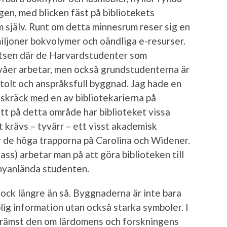
gen, med blicken fäst på bibliotekets
m själv. Runt om detta minnesrum reser sig en
iljoner bokvolymer och oändliga e-resurser.
atsen där de Harvardstudenter som
ivåer arbetar, men också grundstudenterna är
stolt och anspråksfull byggnad. Jag hade en
sskräck med en av bibliotekarierna på
tt på detta område har biblioteket vissa
 krävs – tyvärr – ett visst akademisk
ör de höga trapporna på Carolina och Widener.
ss) arbetar man på att göra biblioteken till
nyanlända studenten.
dock längre än så. Byggnaderna är inte bara
ig information utan också starka symboler. I
 främst den om lärdomens och forskningens