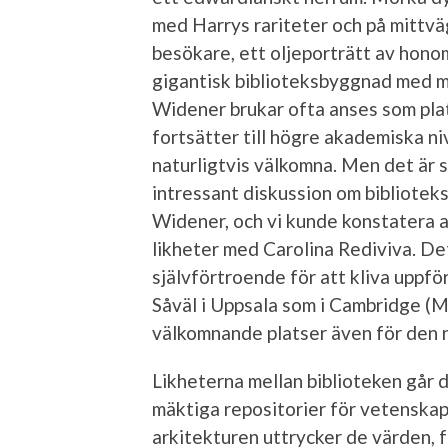
med Harrys rariteter och på mittvä
besökare, ett oljeporträtt av hono
gigantisk biblioteksbyggnad med m
Widener brukar ofta anses som pl
fortsätter till högre akademiska n
naturligtvis välkomna. Men det är 
intressant diskussion om bibliotek
Widener, och vi kunde konstatera a
likheter med Carolina Rediviva. Det
självförtroende för att kliva uppf
Såväl i Uppsala som i Cambridge (Ma
välkomnande platser även för den 
Likheterna mellan biblioteken går 
mäktiga repositorier för vetenskapl
arkitekturen uttrycker de värden,