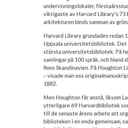
undervisningslokaler, förstaårsstu
viktigaste av Harvard Library’s 73
arkitekturen binds samman av gröna
Harvard Library grundades redan 16
Uppsala universitetsbibliotek. Det 
största universitetsbibliotek. På 
samlingar på 100 språk, och bland d
finns Skandinavien. På Houghton Lib
– visade man oss originalmanuskript
1882.
Men Houghton får anstå, liksom Lam
ytterligare 69 Harvardbibliotek so
till de senaste årens arbete att or
biblioteken i en enda gemensam, s