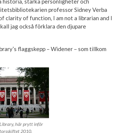
a historia, starka personligheter och
itetsbibliotekarien professor Sidney Verba
f clarity of function, I am not a librarian and I
skall jag också förklara den djupare
brary’s flaggskepp – Widener – som tillkom
ibrary, här prytt inför
torsskiftet 2010.