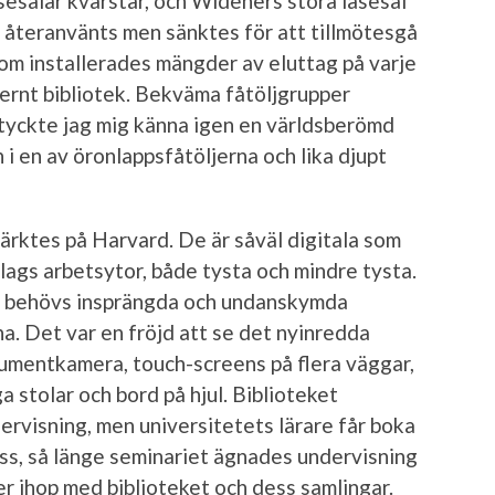
sesalar kvarstår, och Wideners stora läsesal
r återanvänts men sänktes för att tillmötesgå
m installerades mängder av eluttag på varje
ernt bibliotek. Bekväma fåtöljgrupper
 tyckte jag mig känna igen en världsberömd
 i en av öronlappsfåtöljerna och lika djupt
ärktes på Harvard. De är såväl digitala som
slags arbetsytor, både tysta och mindre tysta.
et behövs insprängda och undanskymda
a. Det var en fröjd att se det nyinredda
mentkamera, touch-screens på flera väggar,
ga stolar och bord på hjul. Biblioteket
ervisning, men universitetets lärare får boka
ass, så länge seminariet ägnades undervisning
er ihop med biblioteket och dess samlingar.