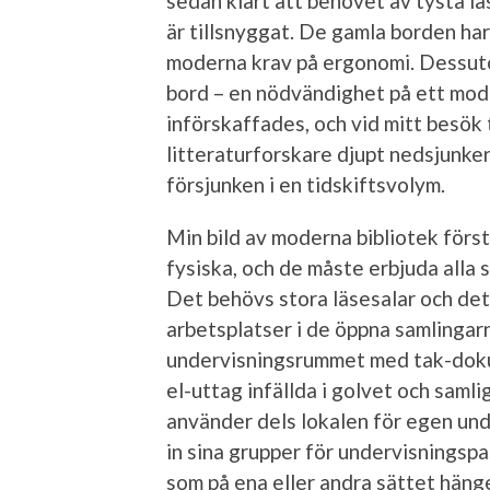
sedan klart att behovet av tysta lä
är tillsnyggat. De gamla borden ha
moderna krav på ergonomi. Dessuto
bord – en nödvändighet på ett mod
införskaffades, och vid mitt besök
litteraturforskare djupt nedsjunken
försjunken i en tidskiftsvolym.
Min bild av moderna bibliotek först
fysiska, och de måste erbjuda alla 
Det behövs stora läsesalar och d
arbetsplatser i de öppna samlingarn
undervisningsrummet med tak-doku
el-uttag infällda i golvet och samli
använder dels lokalen för egen und
in sina grupper för undervisningsp
som på ena eller andra sättet häng