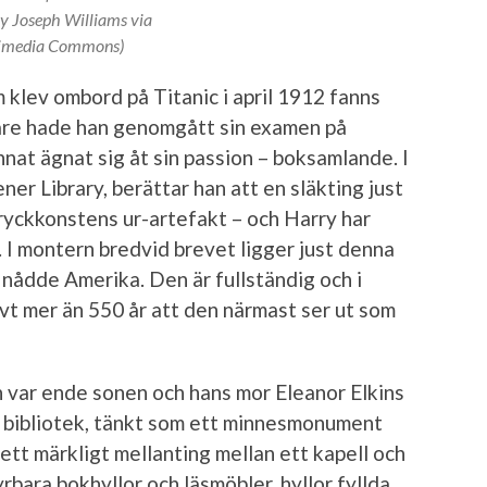
y Joseph Williams via
imedia Commons)
klev ombord på Titanic i april 1912 fanns
gare hade han genomgått sin examen på
nat ägnat sig åt sin passion – boksamlande. I
ner Library, berättar han att en släkting just
ryckkonstens ur-artefakt – och Harry har
m. I montern bredvid brevet ligger just denna
ry, nådde Amerika. Den är fullständig och i
evt mer än 550 år att den närmast ser ut som
 var ende sonen och hans mor Eleanor Elkins
tt bibliotek, tänkt som ett minnesmonument
ett märkligt mellanting mellan ett kapell och
bara bokhyllor och läsmöbler, hyllor fyllda