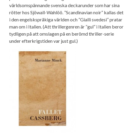
världsomspännande svenska deckarunder som har sina
rötter hos Sjöwall-Wahlöö. ”Scandinavian noir” kallas det
i den engelskspråkiga världen och ”Gialli svedesi” pratar
man om i Italien. (Att thrillergenren är ”gul” i Italien beror
tydligen på att omslagen på en berömd thriller-serie
under efterkrigstiden var just gul.)