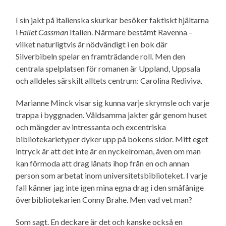
I sin jakt på italienska skurkar besöker faktiskt hjältarna
i
Fallet Cassman
Italien. Närmare bestämt Ravenna –
vilket naturligtvis är nödvändigt i en bok där
Silverbibeln spelar en framträdande roll. Men den
centrala spelplatsen för romanen är Uppland, Uppsala
och alldeles särskilt alltets centrum: Carolina Rediviva.
Marianne Minck visar sig kunna varje skrymsle och varje
trappa i byggnaden. Våldsamma jakter går genom huset
och mängder av intressanta och excentriska
bibliotekarietyper dyker upp på bokens sidor. Mitt eget
intryck är att det inte är en nyckelroman, även om man
kan förmoda att drag lånats ihop från en och annan
person som arbetat inom universitetsbiblioteket. I varje
fall känner jag inte igen mina egna drag i den småfånige
överbibliotekarien Conny Brahe. Men vad vet man?
Som sagt. En deckare är det och kanske också en