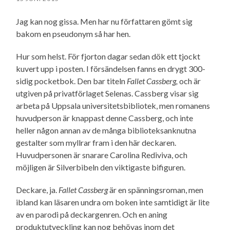
Jag kan nog gissa. Men har nu författaren gömt sig
bakom en pseudonym så har hen.
Hur som helst. För fjorton dagar sedan dök ett tjockt
kuvert upp i posten. I försändelsen fanns en drygt 300-
sidig pocketbok. Den bar titeln
Fallet Cassberg,
och är
utgiven på privatförlaget Selenas. Cassberg visar sig
arbeta på Uppsala universitetsbibliotek, men romanens
huvudperson är knappast denne Cassberg, och inte
heller någon annan av de många biblioteksanknutna
gestalter som myllrar fram i den här deckaren.
Huvudpersonen är snarare Carolina Rediviva, och
möjligen är Silverbibeln den viktigaste bifiguren.
Deckare, ja.
Fallet Cassberg
är en spänningsroman, men
ibland kan läsaren undra om boken inte samtidigt är lite
av en parodi på deckargenren. Och en aning
produktutveckling kan nog behövas inom det