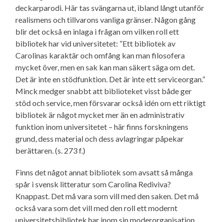
deckarparodi. Här tas svängarna ut, ibland långt utanför
realismens och tillvarons vanliga gränser. Någon gång
blir det också en inlaga i frågan om vilken roll ett
bibliotek har vid universitetet: ”Ett bibliotek av
Carolinas karaktär och omfång kan man filosofera
mycket över, men en sak kan man säkert säga om det.
Det är inte en stödfunktion. Det är inte ett serviceorgan.”
Minck medger snabbt att biblioteket visst både ger
stöd och service, men försvarar också idén om ett riktigt
bibliotek är något mycket mer än en administrativ
funktion inom universitetet – här finns forskningens
grund, dess material och dess avlagringar påpekar
berättaren. (s. 273 f.)
Finns det något annat bibliotek som avsatt så många
spår i svensk litteratur som Carolina Rediviva?
Knappast. Det må vara som vill med den saken. Det må
också vara som det vill med den roll ett modernt
universitetsbibliotek har inom sin moderorganisation.