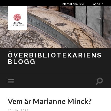
International site
Logga in
ÖVERBIBLIOTEKARIENS
BLOGG
Slå
Slå
på/av
på/av
sökfäl
mobilmeny
Vem är Marianne Minck?
15 JUNI 2015